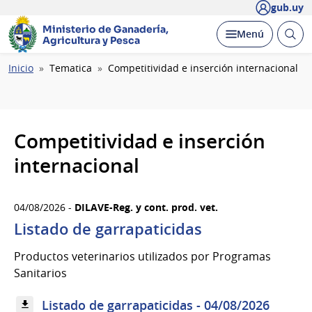
gub.uy
Ministerio de Ganadería,
Abrir
Desplegar
Menú
Agricultura y Pesca
busc
Ruta
Inicio
Tematica
Competitividad e inserción internacional
de
navegación
Competitividad e inserción
internacional
04/08/2026 -
DILAVE-Reg. y cont. prod. vet.
Listado de garrapaticidas
Productos veterinarios utilizados por Programas
Sanitarios
Listado de garrapaticidas - 04/08/2026