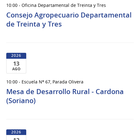
13
10:00 - Oficina Departamental de Treinta y Tres
de
Consejo Agropecuario Departamental
Ago
del
de Treinta y Tres
2026
2026
13
AGO
13
10:00 - Escuela Nº 67, Parada Olivera
de
Mesa de Desarrollo Rural - Cardona
Ago
del
(Soriano)
2026
2026