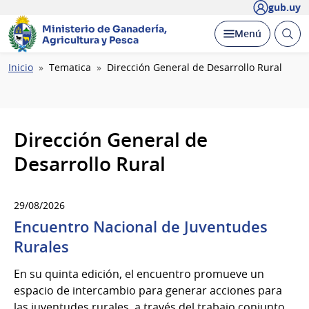
gub.uy
Ministerio de Ganadería,
Abrir
Desplegar
Menú
Agricultura y Pesca
busc
Ruta
Inicio
Tematica
Dirección General de Desarrollo Rural
de
navegación
Dirección General de
Desarrollo Rural
29/08/2026
Encuentro Nacional de Juventudes
Rurales
En su quinta edición, el encuentro promueve un
espacio de intercambio para generar acciones para
las juventudes rurales, a través del trabajo conjunto