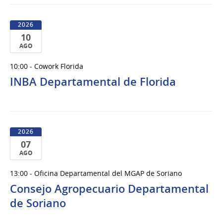
2026
10
AGO
10
10:00 - Cowork Florida
de
INBA Departamental de Florida
Ago
del
2026
2026
07
AGO
07
13:00 - Oficina Departamental del MGAP de Soriano
de
Consejo Agropecuario Departamental
Ago
del
de Soriano
2026