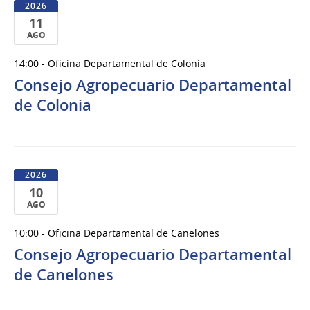
2026
11
AGO
11
14:00 - Oficina Departamental de Colonia
de
Consejo Agropecuario Departamental
Ago
del
de Colonia
2026
2026
10
AGO
10
10:00 - Oficina Departamental de Canelones
de
Consejo Agropecuario Departamental
Ago
del
de Canelones
2026