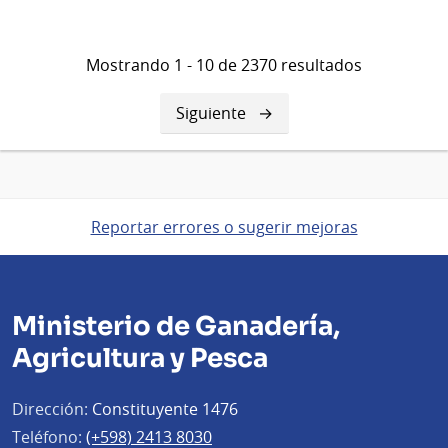
Mostrando 1 - 10 de 2370 resultados
Siguiente
Siguiente
página
Reportar errores o sugerir mejoras
Ministerio de Ganadería,
Agricultura y Pesca
Dirección:
Constituyente 1476
Teléfono:
(+598) 2413 8030