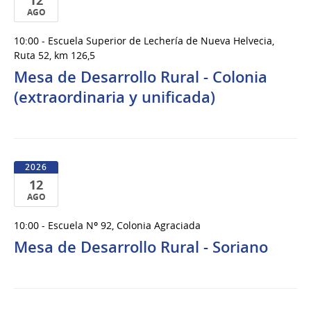
12
AGO
12
10:00 - Escuela Superior de Lechería de Nueva Helvecia,
de
Ruta 52, km 126,5
Ago
Mesa de Desarrollo Rural - Colonia
del
(extraordinaria y unificada)
2026
2026
12
AGO
12
10:00 - Escuela Nº 92, Colonia Agraciada
de
Mesa de Desarrollo Rural - Soriano
Ago
del
2026