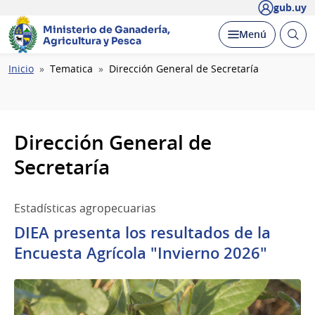
gub.uy
Ministerio de Ganadería,
Abrir
Desplegar
Menú
Agricultura y Pesca
busc
Ruta
Inicio
Tematica
Dirección General de Secretaría
de
navegación
Dirección General de
Secretaría
Estadísticas agropecuarias
DIEA presenta los resultados de la
Encuesta Agrícola "Invierno 2026"