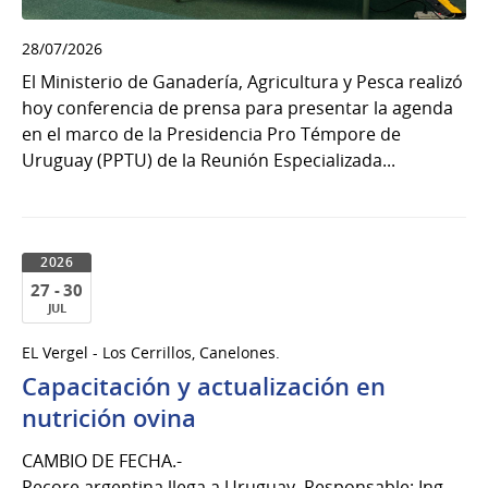
28/07/2026
El Ministerio de Ganadería, Agricultura y Pesca realizó
hoy conferencia de prensa para presentar la agenda
en el marco de la Presidencia Pro Témpore de
Uruguay (PPTU) de la Reunión Especializada...
2026
27 - 30
JUL
27
EL Vergel - Los Cerrillos, Canelones.
al
Capacitación y actualización en
30
de
nutrición ovina
Jul
CAMBIO DE FECHA.-
del
Pecore argentina llega a Uruguay. Responsable: Ing.