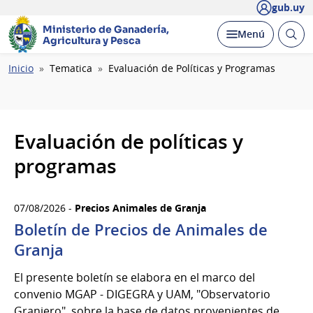
gub.uy
Ministerio de Ganadería,
Abrir
Desplegar
Menú
Agricultura y Pesca
busc
Ruta
Inicio
Tematica
Evaluación de Políticas y Programas
de
navegación
Evaluación de políticas y
programas
07/08/2026 -
Precios Animales de Granja
Boletín de Precios de Animales de
Granja
El presente boletín se elabora en el marco del
convenio MGAP - DIGEGRA y UAM, "Observatorio
Granjero", sobre la base de datos provenientes de