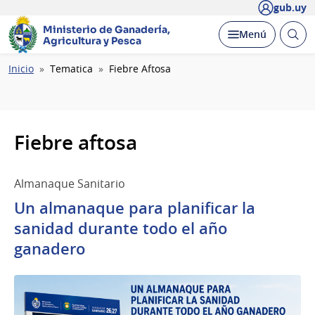
gub.uy
Ministerio de Ganadería,
Abrir
Desplegar
Menú
Agricultura y Pesca
busc
Ruta
Inicio
Tematica
Fiebre Aftosa
de
navegación
Fiebre aftosa
Almanaque Sanitario
Un almanaque para planificar la
sanidad durante todo el año
ganadero