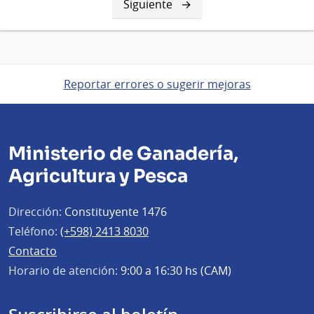
Siguiente
Siguiente
página
Reportar errores o sugerir mejoras
Ministerio de Ganadería,
Agricultura y Pesca
Dirección:
Constituyente 1476
Teléfono:
(+598) 2413 8030
Contacto
Horario de atención:
9:00 a 16:30 hs (CAM)