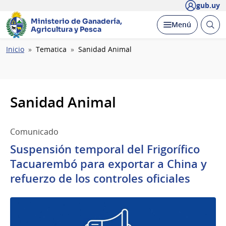
gub.uy
Ministerio de Ganadería,
Abrir
Desplegar
Menú
Agricultura y Pesca
busc
Ruta
Inicio
Tematica
Sanidad Animal
de
navegación
Sanidad Animal
Comunicado
Suspensión temporal del Frigorífico
Tacuarembó para exportar a China y
refuerzo de los controles oficiales