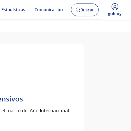
 Estadísticas
Comunicación
Buscar
Abrir
Desplegar
gub.uy
buscador
menú
y
de
ensivos
n el marco del Año Internacional