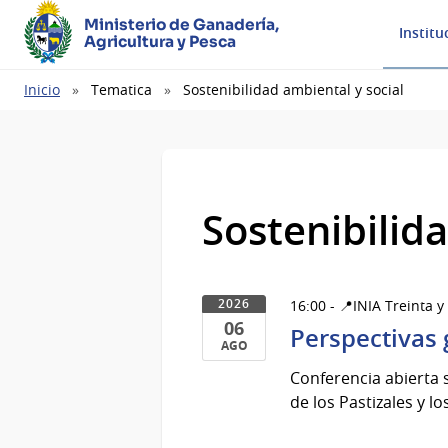
Ministerio de Ganadería,
Institu
Agricultura y Pesca
Ruta
Inicio
Tematica
Sostenibilidad ambiental y social
de
navegación
Sostenibilid
16:00 - 📍INIA Treinta y
2026
06
Perspectivas 
AGO
06
Conferencia abierta 
de
de los Pastizales y l
Ago
del