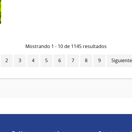
Mostrando 1 - 10 de 1145 resultados
ina
Página
2
Página
3
Página
4
Página
5
Página
6
Página
7
Página
8
Página
9
Siguiente
Siguiente
ual
página