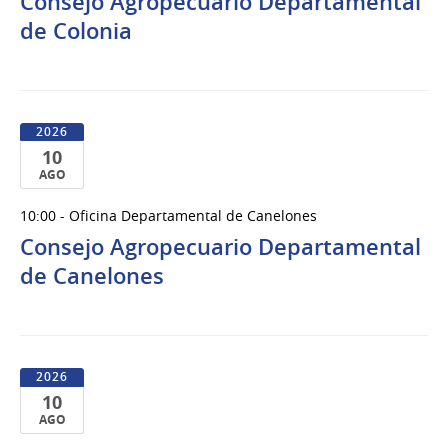
Consejo Agropecuario Departamental
Ago
del
de Colonia
2026
2026
10
AGO
10
10:00 - Oficina Departamental de Canelones
de
Consejo Agropecuario Departamental
Ago
del
de Canelones
2026
2026
10
AGO
10