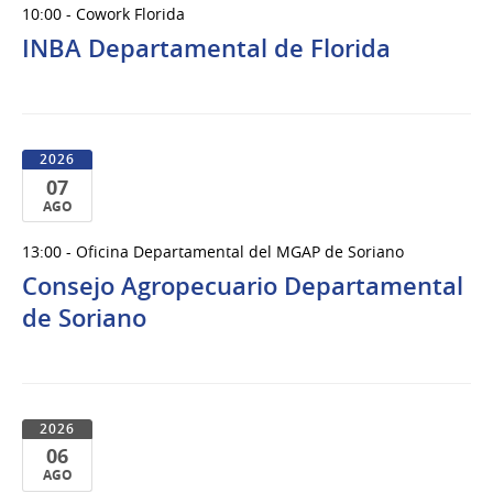
10:00 - Cowork Florida
de
INBA Departamental de Florida
Ago
del
2026
2026
07
AGO
07
13:00 - Oficina Departamental del MGAP de Soriano
de
Consejo Agropecuario Departamental
Ago
del
de Soriano
2026
2026
06
AGO