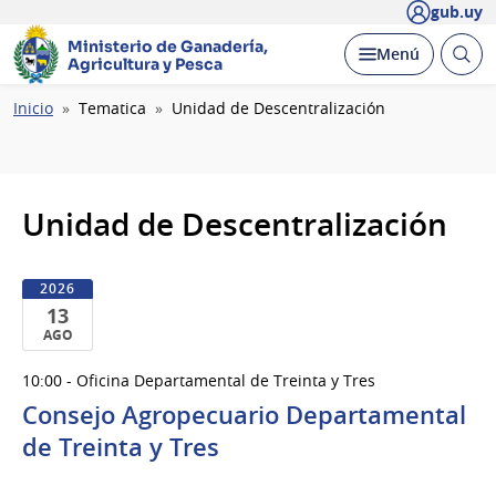
gub.uy
Ministerio de Ganadería,
Abrir
Desplegar
Menú
Agricultura y Pesca
busc
Ruta
Inicio
Tematica
Unidad de Descentralización
de
navegación
Unidad de Descentralización
2026
13
AGO
13
10:00 - Oficina Departamental de Treinta y Tres
de
Consejo Agropecuario Departamental
Ago
del
de Treinta y Tres
2026