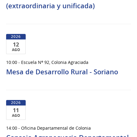
(extraordinaria y unificada)
2026
2026
12
AGO
12
10:00 - Escuela Nº 92, Colonia Agraciada
de
Mesa de Desarrollo Rural - Soriano
Ago
del
2026
2026
11
AGO
11
14:00 - Oficina Departamental de Colonia
de