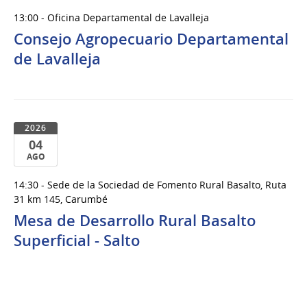
06
13:00 - Oficina Departamental de Lavalleja
de
Consejo Agropecuario Departamental
Ago
del
de Lavalleja
2026
2026
04
AGO
04
14:30 - Sede de la Sociedad de Fomento Rural Basalto, Ruta
de
31 km 145, Carumbé
Ago
Mesa de Desarrollo Rural Basalto
del
Superficial - Salto
2026