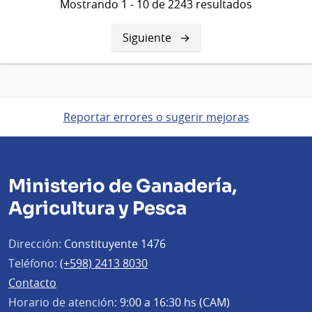
Mostrando 1 - 10 de 2243 resultados
Siguiente
Siguiente
página
Reportar errores o sugerir mejoras
Ministerio de Ganadería,
Agricultura y Pesca
Dirección:
Constituyente 1476
Teléfono:
(+598) 2413 8030
Contacto
Horario de atención:
9:00 a 16:30 hs (CAM)