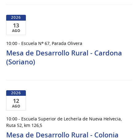
2026
13
AGO
13
10:00 - Escuela Nº 67, Parada Olivera
de
Mesa de Desarrollo Rural - Cardona
Ago
del
(Soriano)
2026
2026
12
AGO
12
10:00 - Escuela Superior de Lechería de Nueva Helvecia,
de
Ruta 52, km 126,5
Ago
Mesa de Desarrollo Rural - Colonia
del