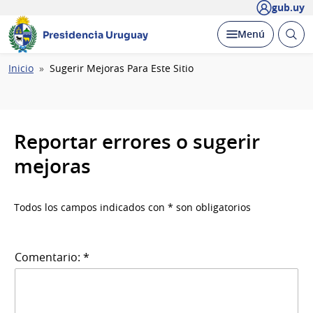
gub.uy
Abrir
Desplegar
Menú
Presidencia Uruguay
busc
Ruta
Inicio
Sugerir Mejoras Para Este Sitio
de
navegación
Reportar errores o sugerir
mejoras
Todos los campos indicados con * son obligatorios
Comentario: *