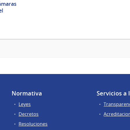
cámaras
el
Normativa
Servicios a
Leyes
Transparen
Decretos
Acreditacio
Resoluciones