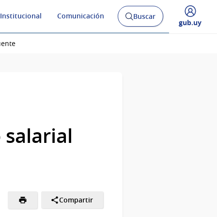
Institucional
Comunicación
Buscar
Abrir
Desplegar
gub.uy
buscador
menú
y
de
uente
salarial
Compartir