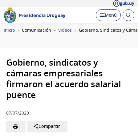
gub.uy
Abrir
Desplegar
Menú
Presidencia Uruguay
busc
Ruta
Inicio
Comunicación
Videos
Gobierno, Sindicatos y Cáma
de
navegación
Gobierno, sindicatos y
cámaras empresariales
firmaron el acuerdo salarial
puente
07/07/2020
Compartir