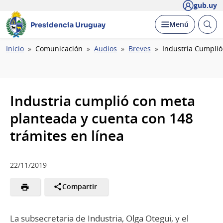
gub.uy
Abrir
Desplegar
Menú
Presidencia Uruguay
busc
Ruta
Inicio
Comunicación
Audios
Breves
Industria Cumplió
de
navegación
Industria cumplió con meta
planteada y cuenta con 148
trámites en línea
22/11/2019
Compartir
La subsecretaria de Industria, Olga Otegui, y el