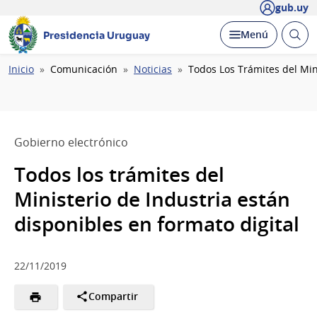
gub.uy
Abrir
Desplegar
Menú
Presidencia Uruguay
busc
Ruta
Inicio
Comunicación
Noticias
Todos Los Trámites del Min
de
navegación
Gobierno electrónico
Todos los trámites del
Ministerio de Industria están
disponibles en formato digital
22/11/2019
Compartir