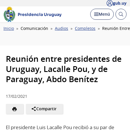
gub.uy
Abrir
Desplegar
Menú
Presidencia Uruguay
busc
Ruta
Inicio
Comunicación
Audios
Completos
Reunión Entre
de
navegación
Reunión entre presidentes de
Uruguay, Lacalle Pou, y de
Paraguay, Abdo Benítez
17/02/2021
Compartir
El presidente Luis Lacalle Pou recibió a su par de