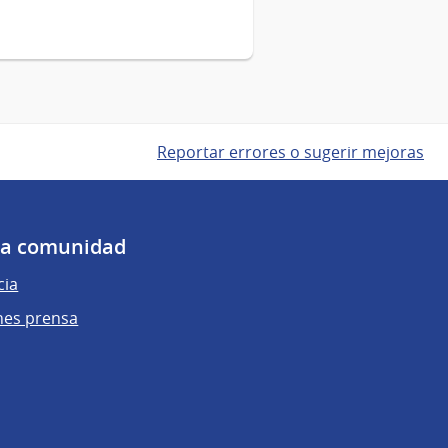
Reportar errores o sugerir mejoras
 la comunidad
cia
nes prensa