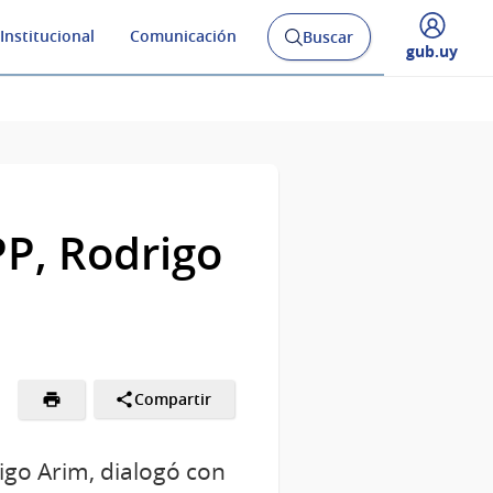
Institucional
Comunicación
Buscar
Abrir
Desplegar
gub.uy
buscador
menú
y
de
PP, Rodrigo
Compartir
igo Arim, dialogó con