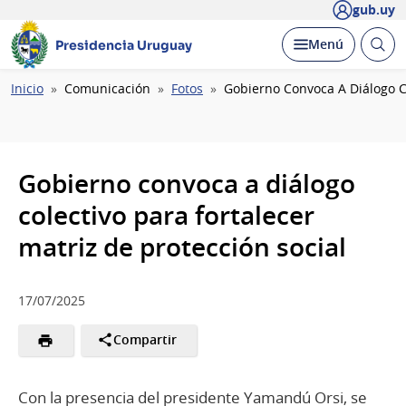
gub.uy
Abrir
Desplegar
Menú
Presidencia Uruguay
busc
Ruta
Inicio
Comunicación
Fotos
Gobierno Convoca A Diálogo Co
de
navegación
Gobierno convoca a diálogo
colectivo para fortalecer
matriz de protección social
17/07/2025
Compartir
Con la presencia del presidente Yamandú Orsi, se