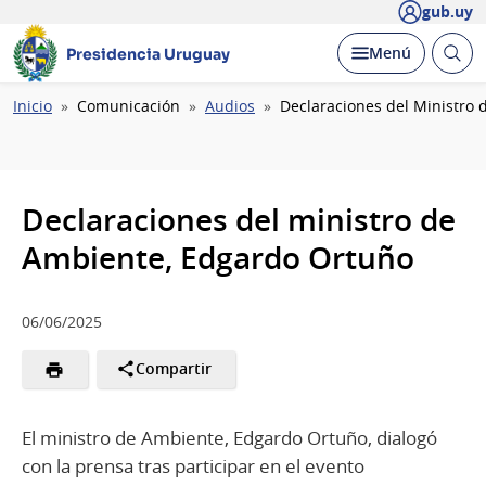
gub.uy
Abrir
Desplegar
Menú
Presidencia Uruguay
busc
Ruta
Inicio
Comunicación
Audios
Declaraciones del Ministro
de
navegación
Declaraciones del ministro de
Ambiente, Edgardo Ortuño
06/06/2025
Compartir
El ministro de Ambiente, Edgardo Ortuño, dialogó
con la prensa tras participar en el evento