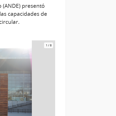
lo (ANDE) presentó
las capacidades de
ircular.
1
/
8