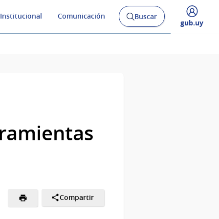
Institucional
Comunicación
Buscar
Abrir
Desplegar
gub.uy
buscador
menú
y
de
ramientas
Compartir