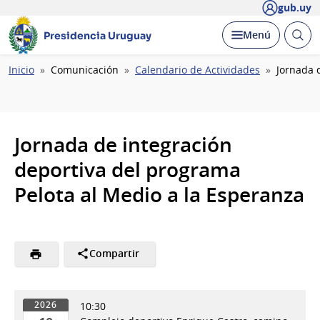
gub.uy
Abrir
Desplegar
Menú
Presidencia Uruguay
busc
Ruta
Inicio
Comunicación
Calendario de Actividades
Jornada 
de
navegación
Jornada de integración
deportiva del programa
Pelota al Medio a la Esperanza
Compartir
10:30
2026