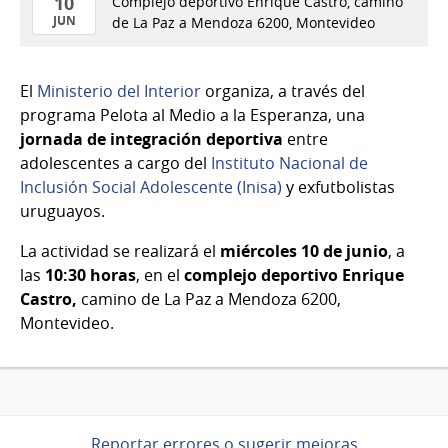
10
Complejo deportivo Enrique Castro, camino
JUN
de La Paz a Mendoza 6200, Montevideo
10
de
El
Ministerio del Interior
organiza, a través del
Jun
programa Pelota al Medio a la Esperanza, una
del
jornada de integración deportiva
entre
2026
adolescentes a cargo del
Instituto Nacional de
Inclusión Social Adolescente (Inisa)
y exfutbolistas
uruguayos.
La actividad se realizará el
miércoles 10 de junio
, a
las
10:30 horas
, en el
complejo deportivo Enrique
Castro,
camino de La Paz a Mendoza 6200,
Montevideo.
Reportar errores o sugerir mejoras