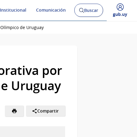
Institucional
Comunicación
Buscar
Abrir
Desplegar
gub.uy
buscador
menú
y
de
 Olímpico de Uruguay
rativa por
de Uruguay
Compartir