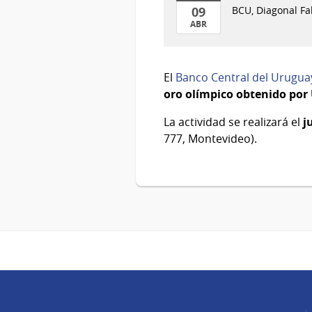
09
BCU, Diagonal Fa
ABR
09
de
Abr
El
Banco Central del Urugua
del
oro olímpico obtenido por
2026
La actividad se realizará el
j
777, Montevideo).