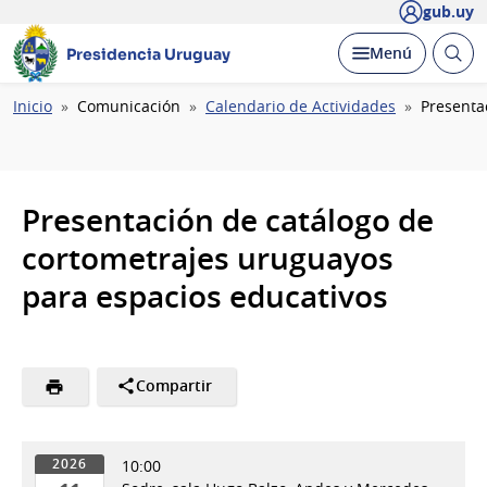
gub.uy
Abrir
Desplegar
Menú
Presidencia Uruguay
busc
Ruta
Inicio
Comunicación
Calendario de Actividades
Presenta
de
navegación
Presentación de catálogo de
cortometrajes uruguayos
para espacios educativos
Compartir
10:00
2026