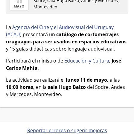
11
Sodre, sala Hugo Balzo, Andes y Mercedes,
MAYO
Montevideo
11
de
La
Agencia del Cine y el Audiovisual del Uruguay
Mayo
(ACAU)
presentará un
catálogo de cortometrajes
del
uruguayos para ser usados en espacios educativos
2026
y 15 guías didácticas sobre lenguaje audiovisual.
Participará el ministro de
Educación y Cultura
,
José
Carlos Mahía.
La actividad se realizará el
lunes 11 de mayo,
a las
10:00 horas,
en la
sala Hugo Balzo
del Sodre, Andes
y Mercedes, Montevideo.
Reportar errores o sugerir mejoras