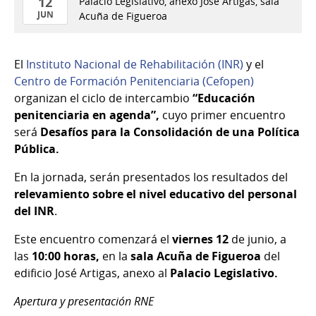
12
Palacio Legislativo, anexo José Artigas, sala
JUN
Acuña de Figueroa
12
de
El
Instituto Nacional de Rehabilitación (INR)
y el
Jun
Centro de Formación Penitenciaria (Cefopen)
del
organizan el ciclo de intercambio
“Educación
2026
penitenciaria en agenda”,
cuyo primer encuentro
será
Desafíos para la Consolidación de una Política
Pública.
En la jornada, serán presentados los resultados del
relevamiento sobre el nivel educativo del personal
del INR
.
Este encuentro comenzará el
viernes 12
de junio, a
las
10:00 horas,
en la
sala Acuña de Figueroa
del
edificio José Artigas, anexo al
Palacio Legislativo.
Apertura y presentación RNE