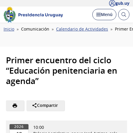
gub.uy
Abrir
Desplegar
Menú
Presidencia Uruguay
busc
Ruta
Inicio
Comunicación
Calendario de Actividades
Primer E
de
navegación
Primer encuentro del ciclo
“Educación penitenciaria en
agenda”
Compartir
10:00
2026