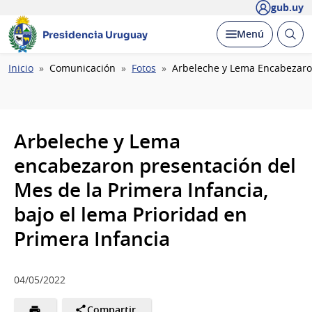
gub.uy
Abrir
Desplegar
Menú
Presidencia Uruguay
busc
Ruta
Inicio
Comunicación
Fotos
Arbeleche y Lema Encabezaron
de
navegación
Arbeleche y Lema
encabezaron presentación del
Mes de la Primera Infancia,
bajo el lema Prioridad en
Primera Infancia
04/05/2022
Compartir