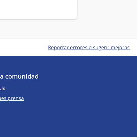
Reportar errores o sugerir mejoras
 la comunidad
cia
nes prensa