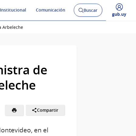
Institucional
Comunicación
Buscar
Abrir
Desplegar
gub.uy
buscador
menú
y
de
a Arbeleche
nistra de
eleche
Compartir
Montevideo, en el