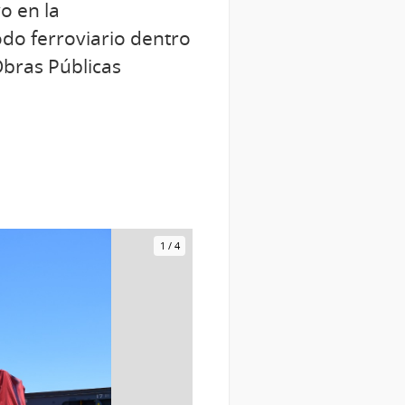
o en la
odo ferroviario dentro
Obras Públicas
1
/
4