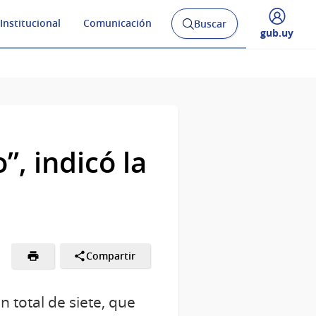
Institucional
Comunicación
Buscar
Abrir
Desplegar
gub.uy
buscador
menú
y
de
”, indicó la
Compartir
 total de siete, que