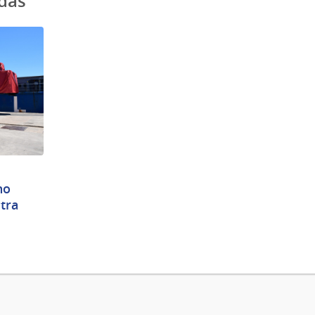
adas
no
stra