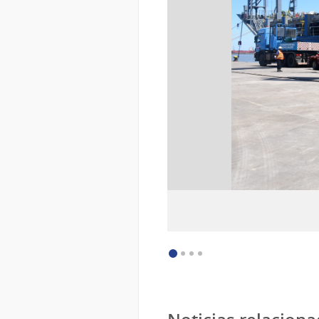
:
Descargar imagen (image/jpeg)