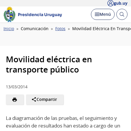
gub.uy
Abrir
Desplegar
Menú
Presidencia Uruguay
busc
Ruta
Inicio
Comunicación
Fotos
Movilidad Eléctrica En Transp
de
navegación
Movilidad eléctrica en
transporte público
13/03/2014
Compartir
La diagramación de las pruebas, el seguimiento y
evaluación de resultados han estado a cargo de un