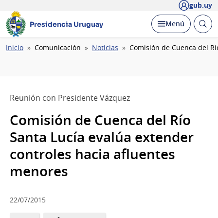
gub.uy
Abrir
Desplegar
Menú
Presidencia Uruguay
busc
Ruta
Inicio
Comunicación
Noticias
Comisión de Cuenca del Rí
de
navegación
Reunión con Presidente Vázquez
Comisión de Cuenca del Río
Santa Lucía evalúa extender
controles hacia afluentes
menores
22/07/2015