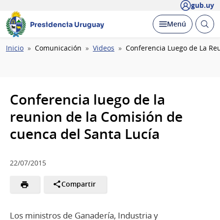
gub.uy
Abrir
Desplegar
Menú
Presidencia Uruguay
busc
Ruta
Inicio
Comunicación
Videos
Conferencia Luego de La Reu
de
navegación
Conferencia luego de la
reunion de la Comisión de
cuenca del Santa Lucía
22/07/2015
Compartir
Los ministros de Ganadería, Industria y