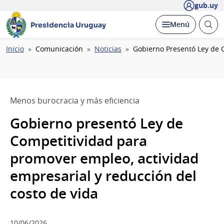
gub.uy
Abrir
Desplegar
Menú
Presidencia Uruguay
busc
Ruta
Inicio
Comunicación
Noticias
Gobierno Presentó Ley de 
de
navegación
Menos burocracia y más eficiencia
Gobierno presentó Ley de
Competitividad para
promover empleo, actividad
empresarial y reducción del
costo de vida
10/06/2026