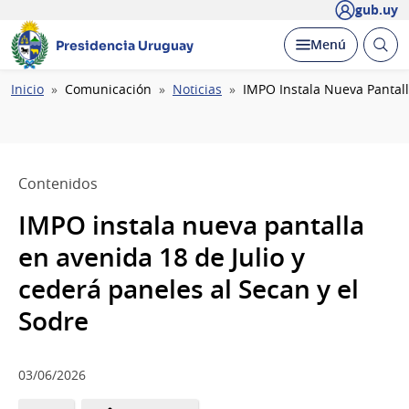
gub.uy
Abrir
Desplegar
Menú
Presidencia Uruguay
busc
Ruta
Inicio
Comunicación
Noticias
IMPO Instala Nueva Pantall
de
navegación
Contenidos
IMPO instala nueva pantalla
en avenida 18 de Julio y
cederá paneles al Secan y el
Sodre
03/06/2026