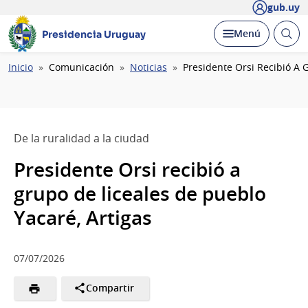
gub.uy
Abrir
Desplegar
Menú
Presidencia Uruguay
busc
Ruta
Inicio
Comunicación
Noticias
Presidente Orsi Recibió A 
de
navegación
De la ruralidad a la ciudad
Presidente Orsi recibió a
grupo de liceales de pueblo
Yacaré, Artigas
07/07/2026
Compartir