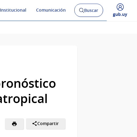
Institucional
Comunicación
Buscar
Abrir
Desplegar
gub.uy
buscador
menú
y
de
ronóstico
atropical
Compartir