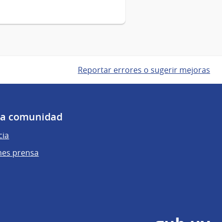
Reportar errores o sugerir mejoras
 la comunidad
cia
nes prensa