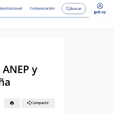
Institucional
Comunicación
Buscar
Abrir
Desplegar
gub.uy
buscador
menú
y
de
: ANEP y
ña
Compartir