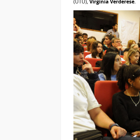
(UTU),
Virginia Verderese
.