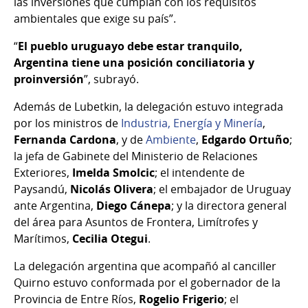
las inversiones que cumplan con los requisitos
ambientales que exige su país”.
“
El pueblo uruguayo debe estar tranquilo,
Argentina tiene una posición conciliatoria y
proinversión
”, subrayó.
Además de Lubetkin, la delegación estuvo integrada
por los ministros de
Industria, Energía y Minería
,
Fernanda Cardona
, y de
Ambiente
,
Edgardo Ortuño
;
la jefa de Gabinete del Ministerio de Relaciones
Exteriores,
Imelda Smolcic
; el intendente de
Paysandú,
Nicolás Olivera
; el embajador de Uruguay
ante Argentina,
Diego Cánepa
; y la directora general
del área para Asuntos de Frontera, Limítrofes y
Marítimos,
Cecilia Otegui
.
La delegación argentina que acompañó al canciller
Quirno estuvo conformada por el gobernador de la
Provincia de Entre Ríos,
Rogelio Frigerio
; el