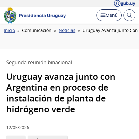
gub.uy
Abrir
Desplegar
Menú
Presidencia Uruguay
busc
Ruta
Inicio
Comunicación
Noticias
Uruguay Avanza Junto Con 
de
navegación
Segunda reunión binacional
Uruguay avanza junto con
Argentina en proceso de
instalación de planta de
hidrógeno verde
12/05/2026