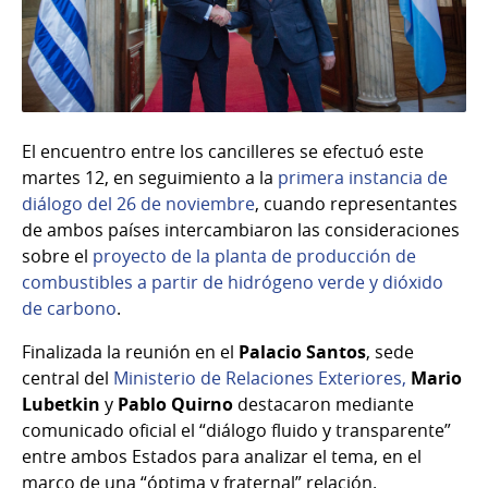
El encuentro entre los cancilleres se efectuó este
martes 12, en seguimiento a la
primera instancia de
diálogo del 26 de noviembre
, cuando representantes
de ambos países intercambiaron las consideraciones
sobre el
proyecto de la planta de producción de
combustibles a partir de hidrógeno verde y dióxido
de carbono
.
Finalizada la reunión en el
Palacio Santos
, sede
central del
Ministerio de Relaciones Exteriores,
Mario
Lubetkin
y
Pablo Quirno
destacaron mediante
comunicado oficial el “diálogo fluido y transparente”
entre ambos Estados para analizar el tema, en el
marco de una “óptima y fraternal” relación.