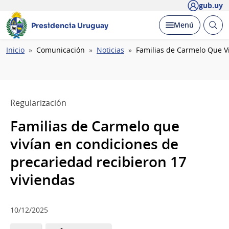
gub.uy
Abrir
Desplegar
Menú
Presidencia Uruguay
busc
Ruta
Inicio
Comunicación
Noticias
Familias de Carmelo Que V
de
navegación
Regularización
Familias de Carmelo que
vivían en condiciones de
precariedad recibieron 17
viviendas
10/12/2025