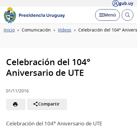
gub.uy
Abrir
Desplegar
Menú
Presidencia Uruguay
busc
Ruta
Inicio
Comunicación
Videos
Celebración del 104° Aniver
de
navegación
Celebración del 104°
Aniversario de UTE
01/11/2016
Compartir
Celebración del 104° Aniversario de UTE