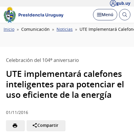
gub.uy
Abrir
Desplegar
Menú
Presidencia Uruguay
busc
Ruta
Inicio
Comunicación
Noticias
UTE Implementará Calefones
de
navegación
Celebración del 104º aniversario
UTE implementará calefones
inteligentes para potenciar el
uso eficiente de la energía
01/11/2016
Compartir