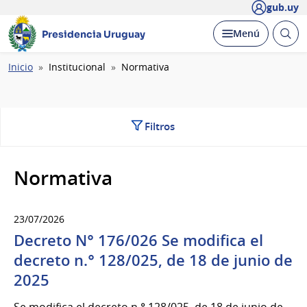
gub.uy
Abrir
Desplegar
Menú
Presidencia Uruguay
busc
Ruta
Inicio
Institucional
Normativa
de
navegación
Filtros
Normativa
23/07/2026
Decreto N° 176/026 Se modifica el
decreto n.° 128/025, de 18 de junio de
2025
Se modifica el decreto n.° 128/025, de 18 de junio de