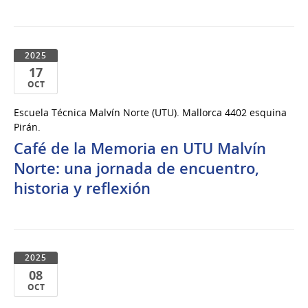
2025
17
OCT
17
Escuela Técnica Malvín Norte (UTU). Mallorca 4402 esquina
de
Pirán.
Oct
Café de la Memoria en UTU Malvín
del
Norte: una jornada de encuentro,
2025
historia y reflexión
2025
08
OCT
08