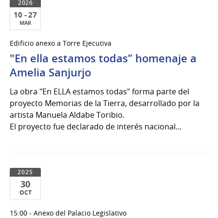
2026
10 - 27
MAR
10
Edificio anexo a Torre Ejecutiva
al
"En ella estamos todas” homenaje a
27
de
Amelia Sanjurjo
Mar
La obra "En ELLA estamos todas" forma parte del
del
proyecto Memorias de la Tierra, desarrollado por la
2026
artista Manuela Aldabe Toribio.
El proyecto fue declarado de interés nacional...
2025
30
OCT
30
15:00 - Anexo del Palacio Legislativo
de