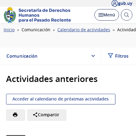
gub.uy
Secretaría de Derechos
Abrir
Desplegar
Menú
Humanos
busc
para el Pasado Reciente
Ruta
Inicio
Comunicación
Calendario de actividades
Actividad
de
navegación
Comunicación
Filtros
Actividades anteriores
Acceder al calendario de próximas actividades
Compartir