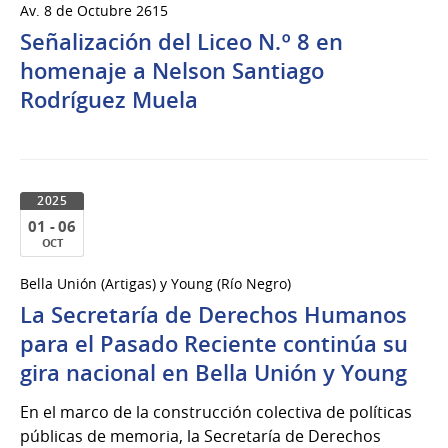
Av. 8 de Octubre 2615
de
Señalización del Liceo N.º 8 en
Oct
del
homenaje a Nelson Santiago
2025
Rodríguez Muela
2025
01 - 06
OCT
01
Bella Unión (Artigas) y Young (Río Negro)
al
La Secretaría de Derechos Humanos
06
de
para el Pasado Reciente continúa su
Oct
gira nacional en Bella Unión y Young
del
2025
En el marco de la construcción colectiva de políticas
públicas de memoria, la Secretaría de Derechos