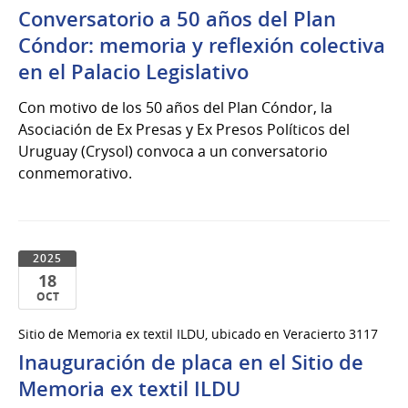
Conversatorio a 50 años del Plan
Oct
del
Cóndor: memoria y reflexión colectiva
2025
en el Palacio Legislativo
Con motivo de los 50 años del Plan Cóndor, la
Asociación de Ex Presas y Ex Presos Políticos del
Uruguay (Crysol) convoca a un conversatorio
conmemorativo.
2025
18
OCT
18
Sitio de Memoria ex textil ILDU, ubicado en Veracierto 3117
de
Inauguración de placa en el Sitio de
Oct
del
Memoria ex textil ILDU
2025