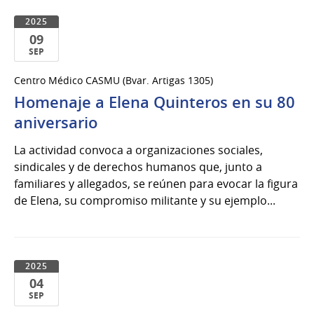
2025
09
SEP
09
Centro Médico CASMU (Bvar. Artigas 1305)
de
Homenaje a Elena Quinteros en su 80
Sep
del
aniversario
2025
La actividad convoca a organizaciones sociales,
sindicales y de derechos humanos que, junto a
familiares y allegados, se reúnen para evocar la figura
de Elena, su compromiso militante y su ejemplo...
2025
04
SEP
04