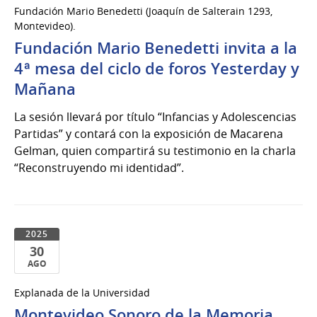
Fundación Mario Benedetti (Joaquín de Salterain 1293,
de
Montevideo).
Sep
Fundación Mario Benedetti invita a la
del
4ª mesa del ciclo de foros Yesterday y
2025
Mañana
La sesión llevará por título “Infancias y Adolescencias
Partidas” y contará con la exposición de Macarena
Gelman, quien compartirá su testimonio en la charla
“Reconstruyendo mi identidad”.
2025
30
AGO
30
Explanada de la Universidad
de
Montevideo Sonoro de la Memoria
Ago