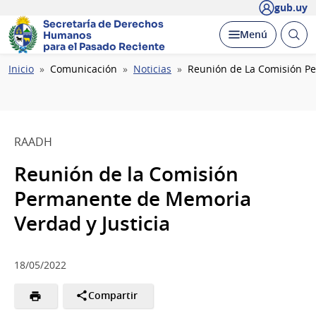
gub.uy
Secretaría de Derechos
Abrir
Desplegar
Menú
Humanos
busc
para el Pasado Reciente
Ruta
Inicio
Comunicación
Noticias
Reunión de La Comisión Pe
de
navegación
RAADH
Reunión de la Comisión
Permanente de Memoria
Verdad y Justicia
18/05/2022
Compartir