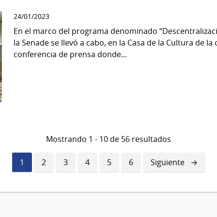
24/01/2023
En el marco del programa denominado “Descentralizac
la Senade se llevó a cabo, en la Casa de la Cultura de la 
conferencia de prensa donde...
Mostrando 1 - 10 de 56 resultados
Página
1
Página
2
Página
3
Página
4
Página
5
Página
6
Siguiente
Siguiente
actual
página