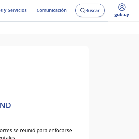
s y Servicios
Comunicación
Buscar
Abrir
Desplegar
gub.uy
buscador
menú
y
de
SND
ortes se reunió para enfocarse
entales