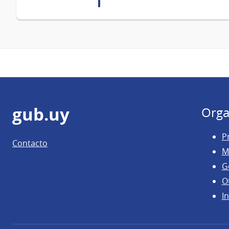
Pie
gub.uy
Orga
de
P
Contacto
página
M
G
O
In