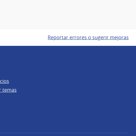
Reportar errores o sugerir mejoras
cios
r temas