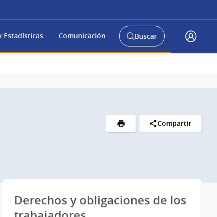
 Estadísticas
Comunicación
Buscar
Abrir
Accede
buscador
a
y
gub.uy
Compartir
Derechos y obligaciones de los
trabajadores