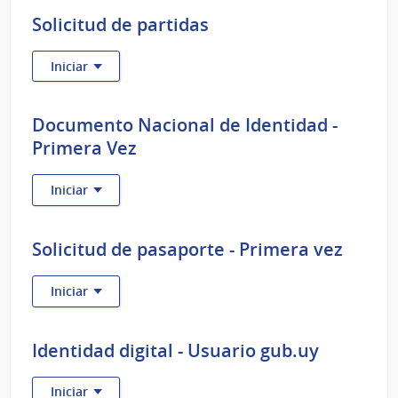
Solicitud de partidas
:
Iniciar
Solicitud
de
partidas
Documento Nacional de Identidad -
Primera Vez
:
Iniciar
Documento
Nacional
de
Solicitud de pasaporte - Primera vez
Identidad
-
:
Iniciar
Primera
Solicitud
Vez
de
pasaporte
Identidad digital - Usuario gub.uy
-
Primera
:
Iniciar
vez