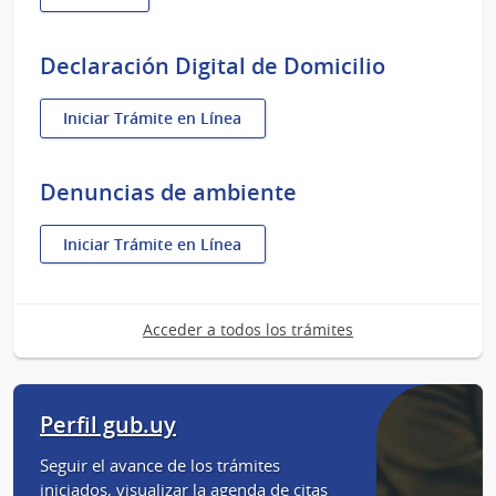
Identidad
digital
-
Declaración Digital de Domicilio
Usuario
gub.uy
:
Iniciar Trámite en Línea
Declaración
Digital
de
Denuncias de ambiente
Domicilio
:
Iniciar Trámite en Línea
Denuncias
de
ambiente
Acceder a todos los trámites
Perfil gub.uy
Seguir el avance de los trámites
iniciados, visualizar la agenda de citas