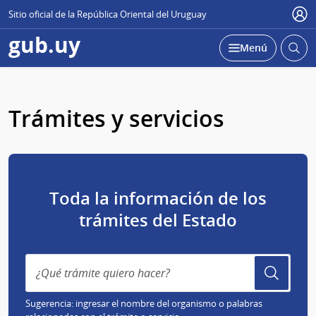
Sitio oficial de la República Oriental del Uruguay
Usu
gub.uy
Abrir
Desplegar
Menú
busc
Trámites y servicios
Toda la información de los
trámites del Estado
Sugerencia: ingresar el nombre del organismo o palabras