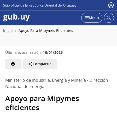
Sitio oficial de la República Oriental del Uruguay
Usu
gub.uy
Abrir
Desplegar
Menú
busc
Ruta
Inicio
Apoyo Para Mipymes Eficientes
de
navegación
16/01/2026
Última actualización:
Compartir
Ministerio de Industria, Energía y Minería - Dirección
Nacional de Energía
Apoyo para Mipymes
eficientes