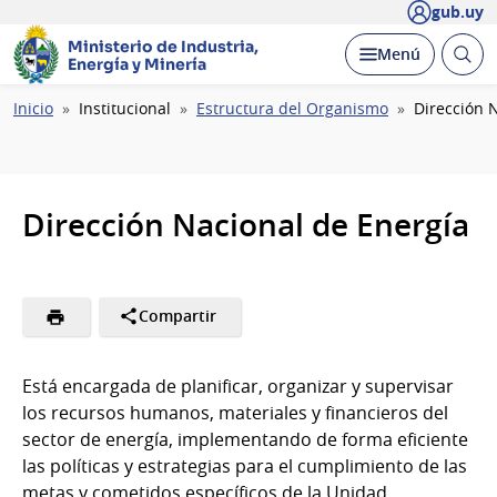
gub.uy
Ministerio de Industria,
Abrir
Desplegar
Menú
Energía y Minería
busc
Ruta
Inicio
Institucional
Estructura del Organismo
Dirección 
de
navegación
Dirección Nacional de Energía
Compartir
Está encargada de planificar, organizar y supervisar
los recursos humanos, materiales y financieros del
sector de energía, implementando de forma eficiente
las políticas y estrategias para el cumplimiento de las
metas y cometidos específicos de la Unidad.