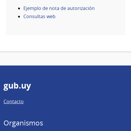
Ejemplo de nota de autorización
Consultas web
Pie
gub.uy
de
Contacto
página
Organismos