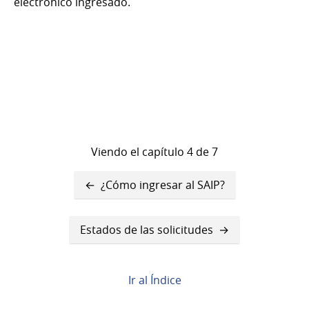
electrónico ingresado.
Viendo el capítulo 4 de 7
Enlaces
¿Cómo ingresar al SAIP?
transversales
de
Estados de las solicitudes
Book
para
Ir al Índice
¿Cómo