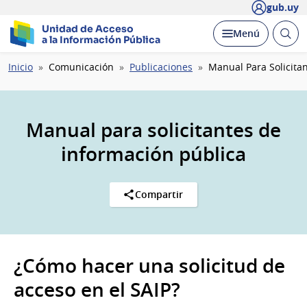
gub.uy
Unidad de Acceso
Abrir
Desplegar
Menú
a la Información Pública
busc
Ruta
Inicio
Comunicación
Publicaciones
Manual Para Solicita
de
navegación
Manual para solicitantes de
información pública
Compartir
¿Cómo hacer una solicitud de
acceso en el SAIP?