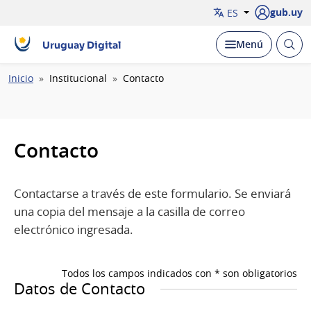
gub.uy
ES
Abrir
Desplegar
Menú
Uruguay Digital
busc
Ruta
Inicio
Institucional
Contacto
de
navegación
Contacto
Contactarse a través de este formulario. Se enviará
una copia del mensaje a la casilla de correo
electrónico ingresada.
Todos los campos indicados con * son obligatorios
Datos de Contacto