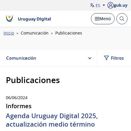
gub.uy
ES
Abrir
Desplegar
Menú
Uruguay Digital
busc
Ruta
Inicio
Comunicación
Publicaciones
de
navegación
Comunicación
Filtros
Publicaciones
06/06/2024
Informes
Agenda Uruguay Digital 2025,
actualización medio término