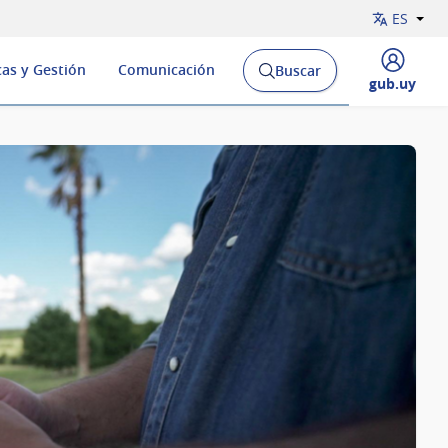
ES
cas y Gestión
Comunicación
Buscar
Abrir
Desplegar
gub.uy
buscador
menú
y
de